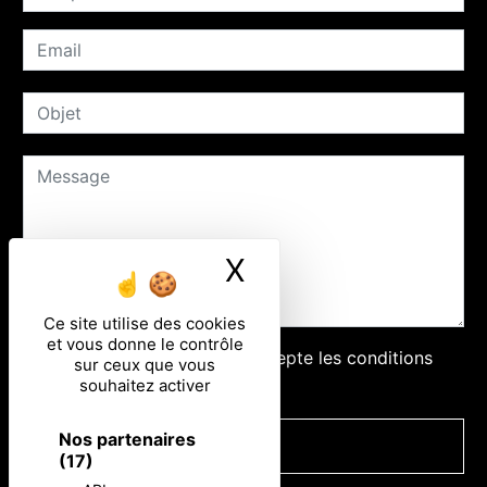
X
Masquer le ban
Ce site utilise des cookies
et vous donne le contrôle
En cochant cette case, j'accepte les conditions
sur ceux que vous
particulières ci-dessous **
souhaitez activer
Nos partenaires
ENVOYER
(17)