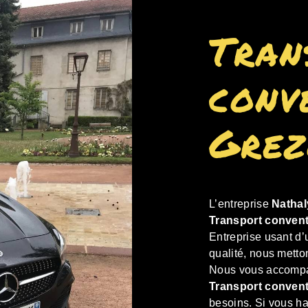
Tran
conv
Grez
L’entreprise
Nathal
Transport conven
Entreprise usant d’
qualité, nous metto
Nous vous accompag
Transport conven
besoins. Si vous h