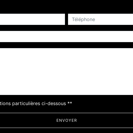
deau des cookies
tions particulières ci-dessous **
ENVOYER