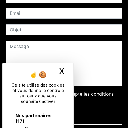
X
Masquer le ban
Ce site utilise des cookies
et vous donne le contrôle
En cochant cette case, j'accepte les conditions
sur ceux que vous
particulières ci-dessous **
souhaitez activer
Nos partenaires
ENVOYER
(17)