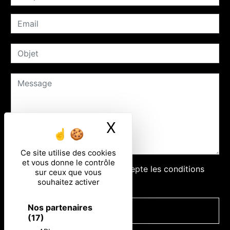
X
Masquer le ban
Ce site utilise des cookies
et vous donne le contrôle
En cochant cette case, j'accepte les conditions
sur ceux que vous
particulières ci-dessous **
souhaitez activer
Nos partenaires
ENVOYER
(17)