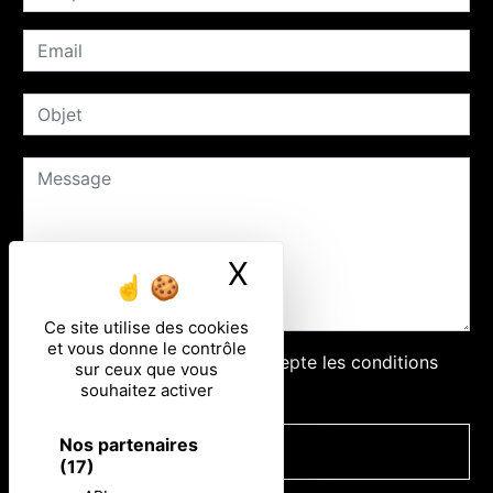
X
Masquer le ban
Ce site utilise des cookies
et vous donne le contrôle
En cochant cette case, j'accepte les conditions
sur ceux que vous
particulières ci-dessous **
souhaitez activer
Nos partenaires
ENVOYER
(17)