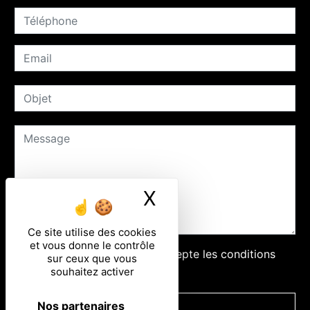
X
Masquer le ban
Ce site utilise des cookies
et vous donne le contrôle
En cochant cette case, j'accepte les conditions
sur ceux que vous
particulières ci-dessous **
souhaitez activer
Nos partenaires
ENVOYER